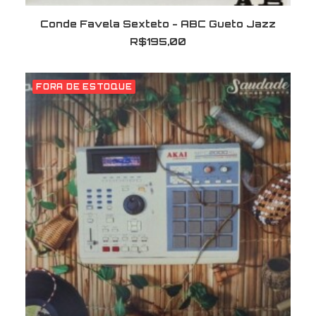
ADICIONAR AO CARRINHO
Conde Favela Sexteto - ABC Gueto Jazz
R$
195,00
FORA DE ESTOQUE