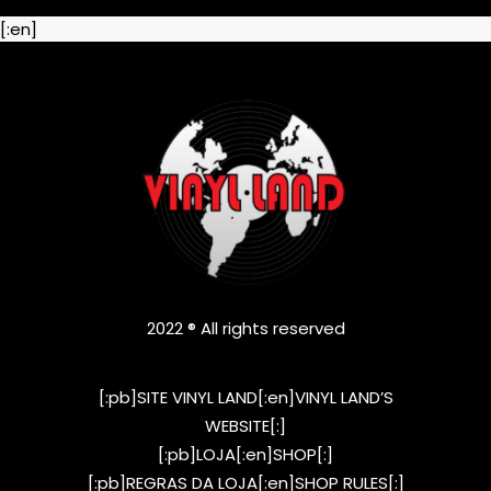
[:en]
2022 ® All rights reserved
[:pb]SITE VINYL LAND[:en]VINYL LAND’S
WEBSITE[:]
[:pb]LOJA[:en]SHOP[:]
[:pb]REGRAS DA LOJA[:en]SHOP RULES[:]