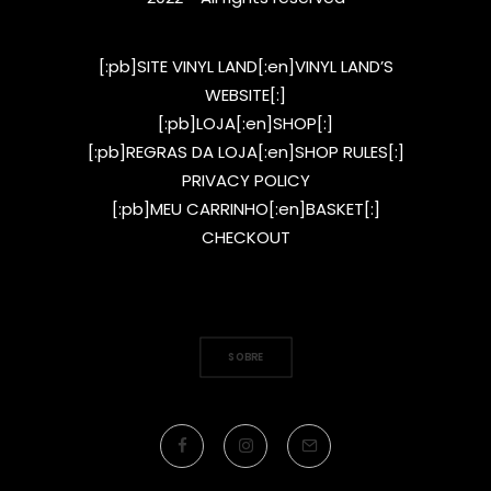
[:pb]SITE VINYL LAND[:en]VINYL LAND’S
WEBSITE[:]
[:pb]LOJA[:en]SHOP[:]
[:pb]REGRAS DA LOJA[:en]SHOP RULES[:]
PRIVACY POLICY
[:pb]MEU CARRINHO[:en]BASKET[:]
CHECKOUT
SOBRE