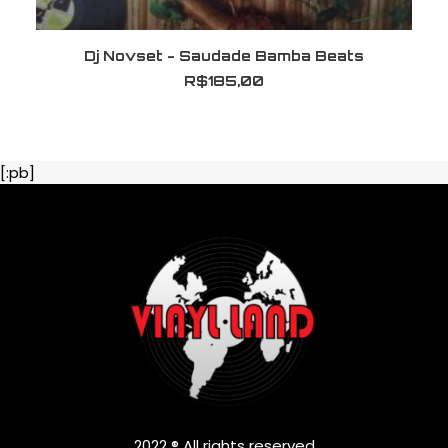
LER MAIS
Dj Novset - Saudade Bamba Beats
R$
185,00
[:pb]
2022 ® All rights reserved