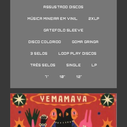
ASSUSTADO DISCOS
MÚSICA MINEIRA EM VINIL
2XLP
GATEFOLD SLEEVE
DISCO COLORIDO
GOMA GRINGA
3 SELOS
LOOP PLAY DISCOS
TRÊS SELOS
SINGLE
LP
7"
10"
12"