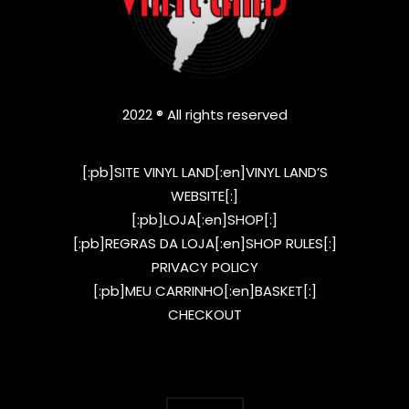
2022 ® All rights reserved
[:pb]SITE VINYL LAND[:en]VINYL LAND’S
WEBSITE[:]
[:pb]LOJA[:en]SHOP[:]
[:pb]REGRAS DA LOJA[:en]SHOP RULES[:]
PRIVACY POLICY
[:pb]MEU CARRINHO[:en]BASKET[:]
CHECKOUT