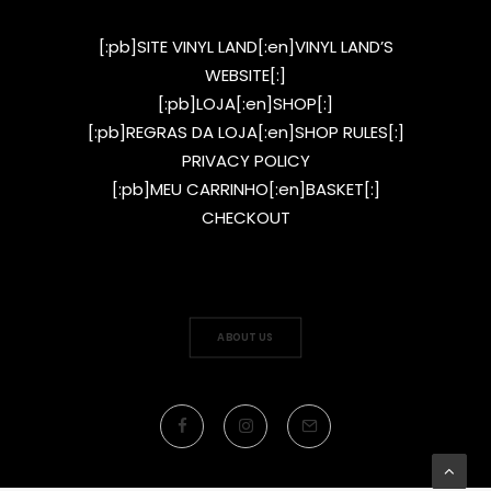
[:pb]SITE VINYL LAND[:en]VINYL LAND’S
WEBSITE[:]
[:pb]LOJA[:en]SHOP[:]
[:pb]REGRAS DA LOJA[:en]SHOP RULES[:]
PRIVACY POLICY
[:pb]MEU CARRINHO[:en]BASKET[:]
CHECKOUT
ABOUT US