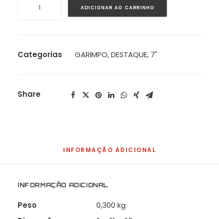
Mundo
ADICIONAR AO CARRINHO
Livre
S/A
-
Meu
Categorias
GARIMPO
,
DESTAQUE
,
7"
Esquema
(Pedrosa
Dj
Share
Remix)
quantidade
INFORMAÇÃO ADICIONAL
INFORMAÇÃO ADICIONAL
Peso
0,300 kg