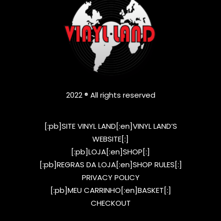
2022 ® All rights reserved
[:pb]SITE VINYL LAND[:en]VINYL LAND’S
WEBSITE[:]
[:pb]LOJA[:en]SHOP[:]
[:pb]REGRAS DA LOJA[:en]SHOP RULES[:]
PRIVACY POLICY
[:pb]MEU CARRINHO[:en]BASKET[:]
CHECKOUT