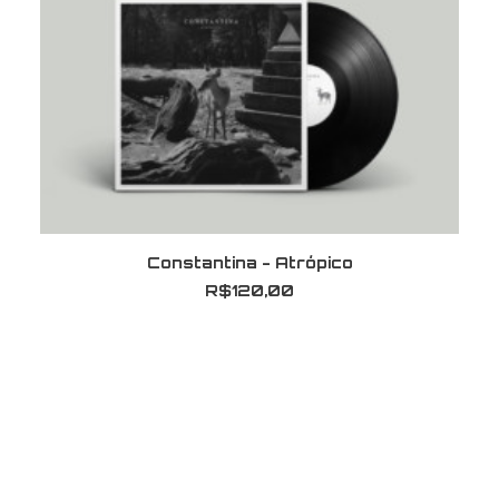
ADICIONAR AO CARRINHO
Constantina - Atrópico
R$
120,00