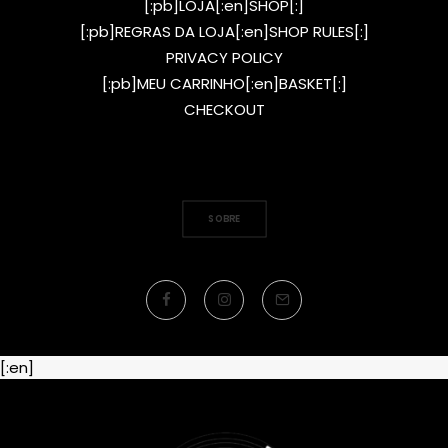
[:pb]LOJA[:en]SHOP[:]
[:pb]REGRAS DA LOJA[:en]SHOP RULES[:]
PRIVACY POLICY
[:pb]MEU CARRINHO[:en]BASKET[:]
CHECKOUT
SOBRE
[:en]