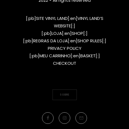
2022 ® All rights reserved
[:pb]SITE VINYL LAND[:en]VINYL LAND’S
WEBSITE[:]
[:pb]LOJA[:en]SHOP[:]
[:pb]REGRAS DA LOJA[:en]SHOP RULES[:]
PRIVACY POLICY
[:pb]MEU CARRINHO[:en]BASKET[:]
CHECKOUT
SOBRE