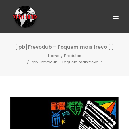
[:pb]Frevodub – Toquem mais frevo [:]
Home
Produtos
[:pb]Frevodub – Toquem mais frevo [:]
SEARCH
CART