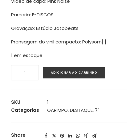
Vídeo de capa: Pink Noise
Parceria: E-DISCOS
Gravação: Estúdio Jatobeats
Prensagem do vinil compacto: Polysom[:]
1 em estoque
[:pb]Frevodub
ADICIONAR AO CARRINHO
-
Toquem
mais
frevo
SKU
1
[:]
Categorias
GARIMPO
,
DESTAQUE
,
7"
quantidade
Share