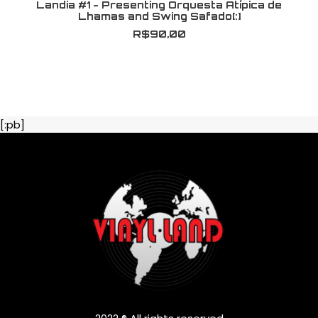
Landia #1 - Presenting Orquesta Atípica de
Lhamas and Swing Safado[:]
R$
90,00
[:pb]