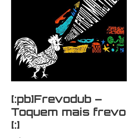
[:pb]Frevodub –
Toquem mais frevo
[:]