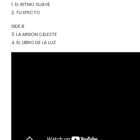
1. EL RITMO SUAVE
2. TU EFECTO
SIDE B
3. LA MISION CELESTE
4. EL LIBRO DE LA LUZ