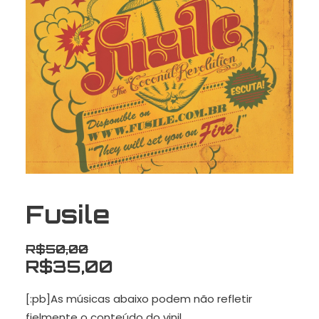
Fusile
R$
50,00
O
O
R$
35,00
preço
preço
[:pb]As músicas abaixo podem não refletir
original
atual
fielmente o conteúdo do vinil.