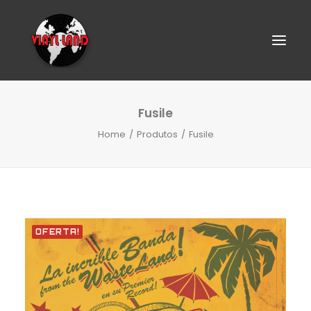
Fusile
Home
Produtos
Fusile
OFERTA!
SEARCH
CART