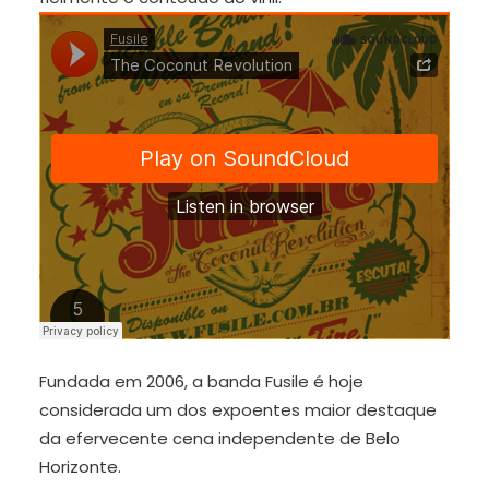
era:
é:
R$50,00.
R$35,00.
Fundada em 2006, a banda Fusile é hoje
considerada um dos expoentes maior destaque
da efervecente cena independente de Belo
Horizonte.