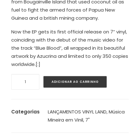
from Bougainville Island that used coconut oil as
fuel to fight the armed forces of Papua New
Guinea and a british mining company.
Now the EP gets its first official release on 7” vinyl,
coinciding with the debut of the music video for
the track “Blue Blood”, all wrapped in its beautiful
artwork by Azucrina and limited to only 350 copies
worldwide.[:]
Fusile
ADICIONAR AO CARRINHO
quantidade
Categorias
LANÇAMENTOS VINYL LAND
,
Música
Mineira em Vinil
,
7"