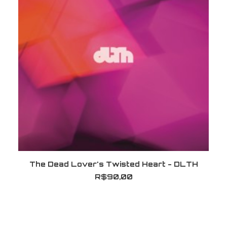
ADICIONAR AO CARRINHO
The Dead Lover's Twisted Heart - DLTH
R$
90,00