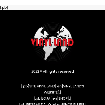
[:pb]
2022 ® All rights reserved
[:pb]SITE VINYL LAND[:en]VINYL LAND’S
WEBSITE[:]
[:pb]LOJA[:en]SHOP[:]
[:pb]REGRAS DA LOJA[:en]SHOP RULES[:]