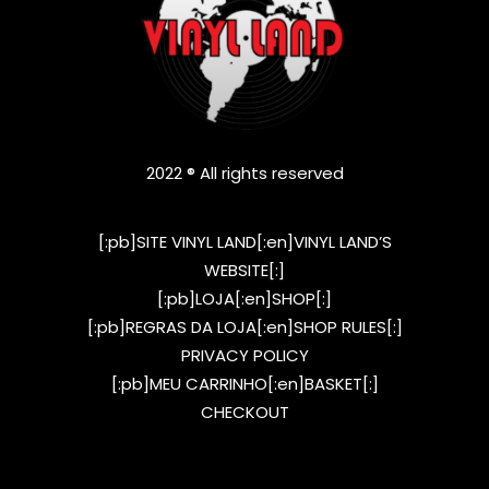
2022 ® All rights reserved
[:pb]SITE VINYL LAND[:en]VINYL LAND’S
WEBSITE[:]
[:pb]LOJA[:en]SHOP[:]
[:pb]REGRAS DA LOJA[:en]SHOP RULES[:]
PRIVACY POLICY
[:pb]MEU CARRINHO[:en]BASKET[:]
CHECKOUT