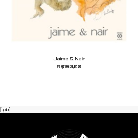
ADICIONAR AO CARRINHO
Jaime & Nair
R$
150,00
[:pb]