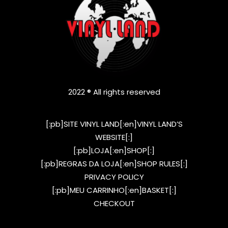
2022 ® All rights reserved
[:pb]SITE VINYL LAND[:en]VINYL LAND’S
WEBSITE[:]
[:pb]LOJA[:en]SHOP[:]
[:pb]REGRAS DA LOJA[:en]SHOP RULES[:]
PRIVACY POLICY
[:pb]MEU CARRINHO[:en]BASKET[:]
CHECKOUT