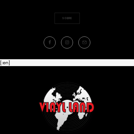
SOBRE
[:en]