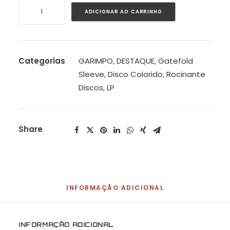
Jards
ADICIONAR AO CARRINHO
Macalé
e
João
Donato
Categorias
GARIMPO
,
DESTAQUE
,
Gatefold
-
Sleeve
,
Disco Colorido
,
Rocinante
Síntese
Discos
,
LP
do
Lance
quantidade
Share
INFORMAÇÃO ADICIONAL
INFORMAÇÃO ADICIONAL