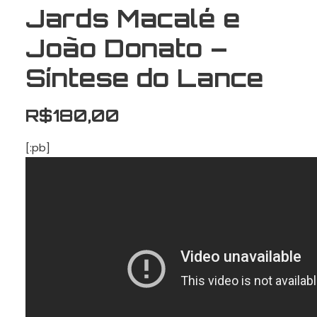
Jards Macalé e
João Donato –
Síntese do Lance
R$
180,00
[:pb]