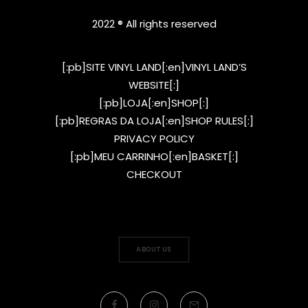
2022 ® All rights reserved
[:pb]SITE VINYL LAND[:en]VINYL LAND’S
WEBSITE[:]
[:pb]LOJA[:en]SHOP[:]
[:pb]REGRAS DA LOJA[:en]SHOP RULES[:]
PRIVACY POLICY
[:pb]MEU CARRINHO[:en]BASKET[:]
CHECKOUT
ABOUT US