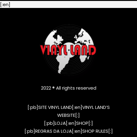
[:en]
2022 ® All rights reserved
[:pb]SITE VINYL LAND[:en]VINYL LAND’S
WEBSITE[:]
[:pb]LOJA[:en]SHOP[:]
[:pb]REGRAS DA LOJA[:en]SHOP RULES[:]