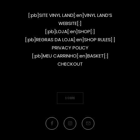
[:pb]SITE VINYL LAND[:en]VINYL LAND’S
WEBSITE[:]
[:pb]LOJA[:en]SHOP[:]
[:pb]REGRAS DA LOJA[:en]SHOP RULES[:]
PRIVACY POLICY
[:pb]MEU CARRINHO[:en]BASKET[:]
CHECKOUT
SOBRE