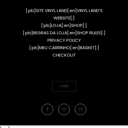
[:pb]SITE VINYL LAND[:en]VINYL LAND’S
WEBSITE[:]
[:pb]LOJA[:en]SHOP[:]
[:pb]REGRAS DA LOJA[:en]SHOP RULES[:]
PRIVACY POLICY
[:pb]MEU CARRINHO[:en]BASKET[:]
CHECKOUT
SOBRE