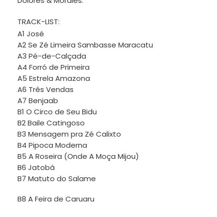
Dolores & Morales.
TRACK-LIST:
A1 José
A2 Se Zé Limeira Sambasse Maracatu
A3 Pé-de-Calçada
A4 Forró de Primeira
A5 Estrela Amazona
A6 Três Vendas
A7 Benjaab
B1 O Circo de Seu Bidu
B2 Baile Catingoso
B3 Mensagem pra Zé Calixto
B4 Pipoca Moderna
B5 A Roseira (Onde A Moça Mijou)
B6 Jatobá
B7 Matuto do Salame
B8 A Feira de Caruaru