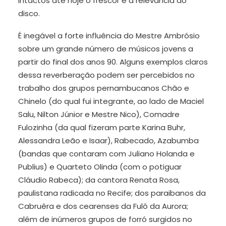
intactos até hoje o frescor e a relevância do
disco.
É inegável a forte influência do Mestre Ambrósio
sobre um grande número de músicos jovens a
partir do final dos anos 90. Alguns exemplos claros
dessa reverberação podem ser percebidos no
trabalho dos grupos pernambucanos Chão e
Chinelo (do qual fui integrante, ao lado de Maciel
Salu, Nilton Júnior e Mestre Nico), Comadre
Fulozinha (da qual fizeram parte Karina Buhr,
Alessandra Leão e Isaar), Rabecado, Azabumba
(bandas que contaram com Juliano Holanda e
Publius) e Quarteto Olinda (com o potiguar
Cláudio Rabeca); da cantora Renata Rosa,
paulistana radicada no Recife; dos paraibanos da
Cabruêra e dos cearenses da Fulô da Aurora;
além de inúmeros grupos de forró surgidos no