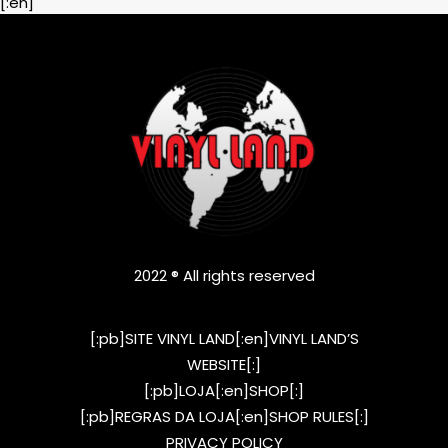
[:en]
2022 ® All rights reserved
[:pb]SITE VINYL LAND[:en]VINYL LAND’S
WEBSITE[:]
[:pb]LOJA[:en]SHOP[:]
[:pb]REGRAS DA LOJA[:en]SHOP RULES[:]
PRIVACY POLICY