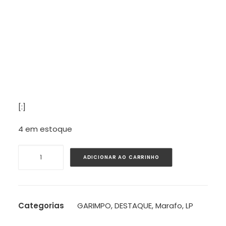
[:]
4 em estoque
MESTRE
ADICIONAR AO CARRINHO
AMBRÓSIO
-
MESTRE
AMBRÓSIO
Categorias
GARIMPO
,
DESTAQUE
,
Marafo
,
LP
(1996/2025)