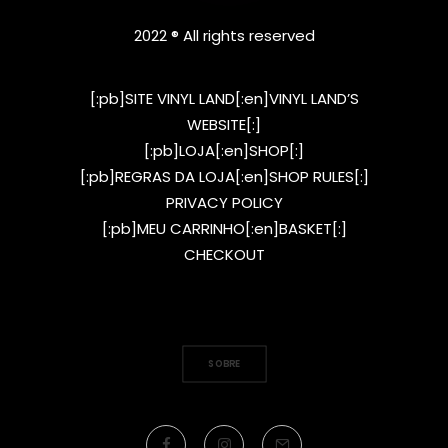
2022 ® All rights reserved
[:pb]SITE VINYL LAND[:en]VINYL LAND’S
WEBSITE[:]
[:pb]LOJA[:en]SHOP[:]
[:pb]REGRAS DA LOJA[:en]SHOP RULES[:]
PRIVACY POLICY
[:pb]MEU CARRINHO[:en]BASKET[:]
CHECKOUT
SOBRE