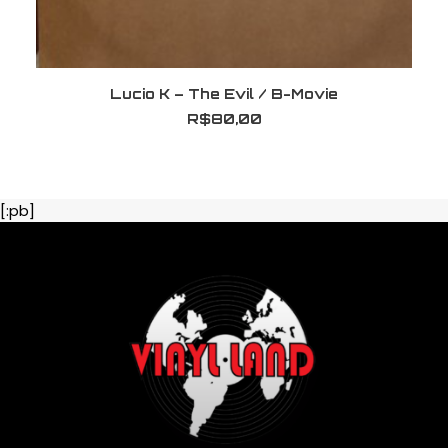
ADICIONAR AO CARRINHO
Lucio K ‎– The Evil / B-Movie
R$
80,00
[:pb]