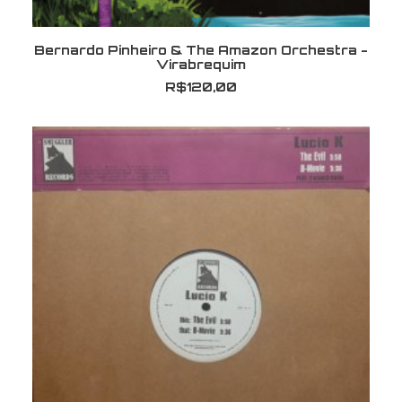
LER MAIS
Bernardo Pinheiro & The Amazon Orchestra -
Virabrequim
R$
120,00